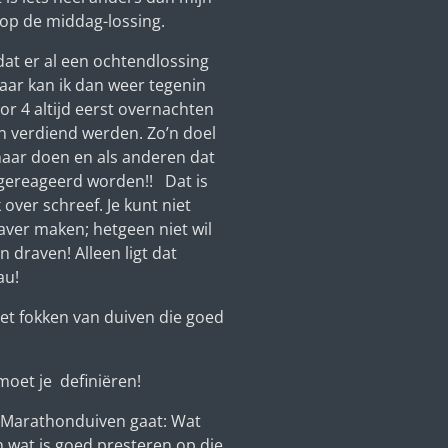
 op de middag-lossing.
at er al een ochtendlossing
aar kan ik dan weer tegenin
or 4 altijd eerst overnachten
en verdiend werden. Zo’n doel
maar doen en als anderen dat
gereageerd worden!! Dat is
over schreef. Je kunt niet
aver maken; hetgeen niet wil
 draven! Alleen ligt dat
au!
het fokken van duiven die goed
oet je definiëren!
er Marathonduiven gaat: Wat
n wat is goed presteren op die