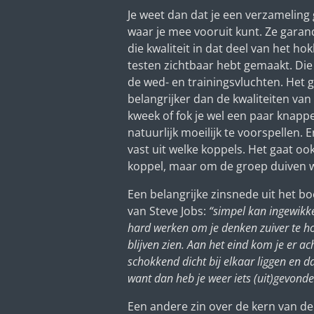
Je weet dan dat je een verzameling 
waar je mee vooruit kunt. Ze garan
die kwaliteit in dat deel van het ho
testen zichtbaar hebt gemaakt. Die 
de wed- en trainingsvluchten. Het 
belangrijker dan de kwaliteiten van d
kweek of fok je wel een paar knapp
natuurlijk moeilijk te voorspellen. 
vast uit welke koppels. Het gaat oo
koppel, maar om de groep duiven w
Een belangrijke zinsnede uit het bo
van Steve Jobs:
“simpel kan ingewikke
hard werken om je denken zuiver te 
blijven zien. Aan het eind kom je er ac
schokkend dicht bij elkaar liggen en 
want dan heb je weer iets (uit)gevond
Een andere zin over de kern van de 