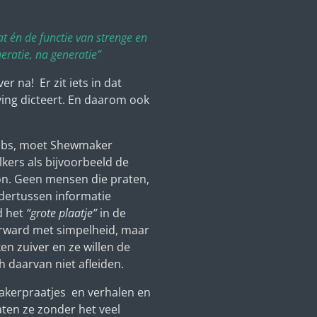
at
én de functie van strenge en
eratie, na generatie”
 na! Er zit iets in dat
ing dicteert. En daarom ook
 Jobs, moet Shewmaker
kers als bijvoorbeeld de
on. Geen mensen die praten,
dertussen informatie
d het
“grote plaatje”
in de
erward met simpelheid, maar
en zuiver en ze willen de
h daarvan niet afleiden.
bakerpraatjes en verhalen en
laten ze zonder het veel