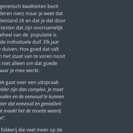
genetisch kwaliteiten bezit
deren niets maar je weet dat
kbestand zit en dat je dat door
testen dat zijn voornamelijk
geheel van de populatie is
e individuele duif. Elk jaar
e duiven. Hoe goed dat valt
En het staat van te voren nooit
k niet alleen om dat goede
aar je mee werkt.
ek gaat over een uitspraak
lder zijn dan complex. Je moet
houden en de eenvoud te kunnen
hter dat eenvoud en genialiteit
dat maakt het de moeite waard,
en”.
fokkerij die veel meer op de