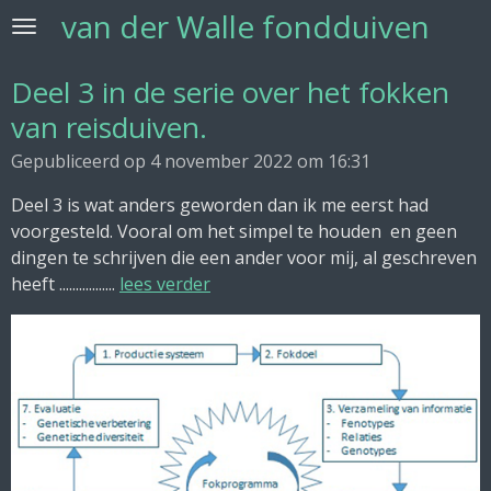
van der Walle fondduiven
Ga
direct
naar
Deel 3 in de serie over het fokken
de
van reisduiven.
hoofdinhoud
Gepubliceerd op 4 november 2022 om 16:31
Deel 3 is wat anders geworden dan ik me eerst had
voorgesteld. Vooral om het simpel te houden en geen
dingen te schrijven die een ander voor mij, al geschreven
heeft .................
lees verder