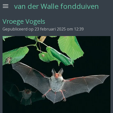
van der Walle fondduiven
Ga
direct
naar
Vroege Vogels
de
Gepubliceerd op 23 februari 2025 om 12:39
hoofdinhoud