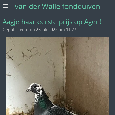
van der Walle fondduiven
Ga
direct
naar
Aagje haar eerste prijs op Agen!
de
Gepubliceerd op 26 juli 2022 om 11:27
hoofdinhoud