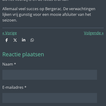
Allemaal veel succes op Bergerac. De verwachtingen
lijken vrij gunstig voor een mooie afsluiter van het
seizoen.
«
Vorige
Volgende
»
D
D
S
D
e
e
h
e
l
e
a
l
Reactie plaatsen
e
l
r
e
n
e
n
Naam *
E-mailadres *