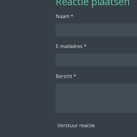
Reactie plaatsen
n
e
Naam *
E-mailadres *
Bericht *
Verstuur reactie