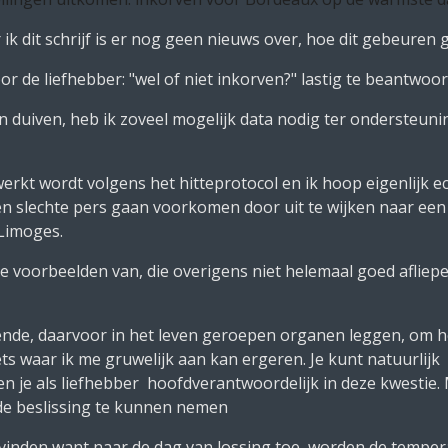
 dit schrijf is er nog geen nieuws over, hoe dit gebeuren g
or de liefhebber: "wel of niet inkorven?" lastig te beantwoo
n duiven, heb ik zoveel mogelijk data nodig ter ondersteun
ewerkt wordt volgens het hitteprotocol en ik hoop eigenlijk 
n slechte pers gaan voorkomen door uit te wijken naar een i
 Limoges.
e voorbeelden van, die overigens niet helemaal goed afliepe
ende, daarvoor in het leven geroepen organen leggen, om h
iets waar ik me gruwelijk aan kan ergeren. Je kunt natuurlijk 
 ben je als liefhebber hoofdverantwoordelijk in deze kwestie. Ma
ede beslissing te kunnen nemen
s vinden want naar de dag van lossing toe, worden de temper