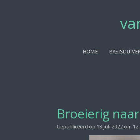
Ga
direct
va
naar
de
hoofdinhoud
HOME
BASISDUIVE
Broeierig naa
Gepubliceerd op 18 juli 2022 om 12