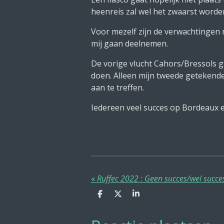
heenreis zal wel het zwaarst worde
Voor mezelf zijn de verwachtingen 
mij gaan deelnemen.
De vorige vlucht Cahors/Bressols g
doen. Alleen mijn tweede getekende 
aan te treffen.
Iedereen veel succes op Bordeaux e
«
Ruffec 2022 : Geen succes/wel succe
D
D
S
e
e
h
l
e
a
e
l
r